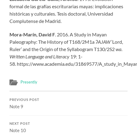
formal de las grafías escriturarias mayas: implicaciones
históricas y culturales. Tesis doctoral, Universidad
Complutense de Madrid.
Mora-Marín, David F
. 2016. A Study in Mayan
Paleography: The History of T168/2M1a
ʔAJAW
‘Lord,
Ruler’ and the Origin of the Syllabogram T130/2S2
wa
.
Written Language and Literacy
19: 1-
58. https://www.academia.edu/31869577/A_study_in_Maya
Presently
PREVIOUS POST
Note 9
NEXT POST
Note 10