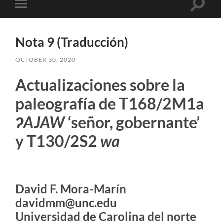
Toggle
Toggle
search
mobile
field
menu
Nota 9 (Traducción)
OCTOBER 30, 2020
Actualizaciones sobre la
paleografía de T168/2M1a
ʔAJAW
‘señor, gobernante’
y T130/2S2
wa
David F. Mora-Marín
davidmm@unc.edu
Universidad de Carolina del norte