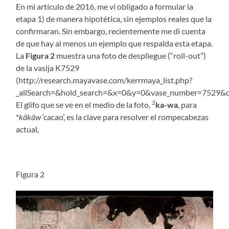
En mi artículo de 2016, me vi obligado a formular la
etapa 1) de manera hipotética, sin ejemplos reales que la
confirmaran. Sin embargo, recientemente me di cuenta
de que hay al menos un ejemplo que respalda esta etapa.
La
Figura 2
muestra una foto de despliegue (“roll-out”)
de la vasija K7529
(http://research.mayavase.com/kerrmaya_list.php?
_allSearch=&hold_search=&x=0&y=0&vase_number=7529&d
2
El glifo que se ve en el medio de la foto,
ka-wa
, para
*
käkäw
‘cacao’, es la clave para resolver el rompecabezas
actual,
Figura 2