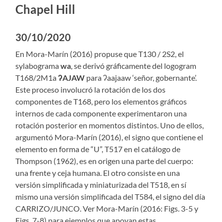
Chapel Hill
30/10/2020
En Mora-Marín (2016) propuse que T130 / 2S2, el
sylabograma
wa
, se derivó gráficamente del logogram
T168/2M1a
ʔAJAW
para ʔaajaaw ‘señor, gobernante’.
Este proceso involucró la rotación de los dos
componentes de T168, pero los elementos gráficos
internos de cada componente experimentaron una
rotación posterior en momentos distintos. Uno de ellos,
argumentó Mora-Marín (2016), el signo que contiene el
elemento en forma de “U”, T517 en el catálogo de
Thompson (1962), es en origen una parte del cuerpo:
una frente y ceja humana. El otro consiste en una
versión simplificada y miniaturizada del T518, en sí
mismo una versión simplificada del T584, el signo del día
CARRIZO/JUNCO. Ver Mora-Marín (2016: Figs. 3-5 y
Figs. 7-8) para ejemplos que apoyan estas