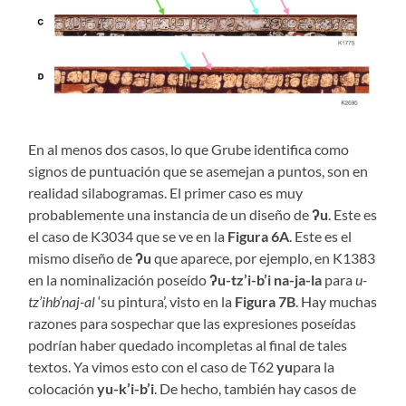
En al menos dos casos, lo que Grube identifica como
signos de puntuación que se asemejan a puntos, son en
realidad silabogramas. El primer caso es muy
probablemente una instancia de un diseño de
ʔu
. Este es
el caso de K3034 que se ve en la
Figura 6A
. Este es el
mismo diseño de
ʔu
que aparece, por ejemplo, en K1383
en la nominalización poseído
ʔu-tz’i-b’i na-ja-la
para
u-
tz’ihb’naj-al
‘su pintura’, visto en la
Figura 7B
. Hay muchas
razones para sospechar que las expresiones poseídas
podrían haber quedado incompletas al final de tales
textos. Ya vimos esto con el caso de T62
yu
para la
colocación
yu-k’i-b’i
. De hecho, también hay casos de