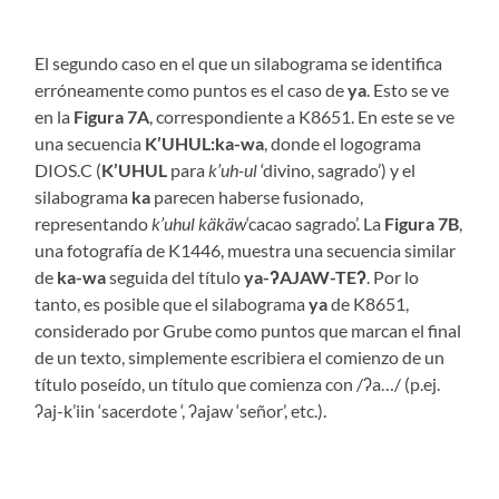
El segundo caso en el que un silabograma se identifica
erróneamente como puntos es el caso de
ya
. Esto se ve
en la
Figura 7A
, correspondiente a K8651. En este se ve
una secuencia
K’UHUL:ka-wa
, donde el logograma
DIOS.C (
K’UHUL
para
k’uh-ul
‘divino, sagrado’) y el
silabograma
ka
parecen haberse fusionado,
representando
k’uhul käkäw
‘cacao sagrado’. La
Figura 7B
,
una fotografía de K1446, muestra una secuencia similar
de
ka-wa
seguida del título
ya-ʔAJAW-TEʔ
. Por lo
tanto, es posible que el silabograma
ya
de K8651,
considerado por Grube como puntos que marcan el final
de un texto, simplemente escribiera el comienzo de un
título poseído, un título que comienza con /ʔa…/ (p.ej.
ʔaj-k’iin ‘sacerdote ‘, ʔajaw ‘señor’, etc.).