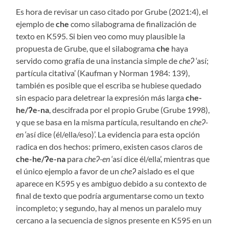
Es hora de revisar un caso citado por Grube (2021:4), el
ejemplo de
che
como silabograma de finalización de
texto en K595. Si bien veo como muy plausible la
propuesta de Grube, que el silabograma
che
haya
servido como grafía de una instancia simple de
cheʔ
‘así;
partícula citativa’ (Kaufman y Norman 1984: 139),
también es posible que el escriba se hubiese quedado
sin espacio para deletrear la expresión más larga
che-
he/ʔe-na
, descifrada por el propio Grube (Grube 1998),
y que se basa en la misma partícula, resultando en
cheʔ-
en
‘así dice (él/ella/eso)’. La evidencia para esta opción
radica en dos hechos: primero, existen casos claros de
che-he/ʔe-na
para
cheʔ-en
‘así dice él/ella’, mientras que
el único ejemplo a favor de un
cheʔ
aislado es el que
aparece en K595 y es ambiguo debido a su contexto de
final de texto que podría argumentarse como un texto
incompleto; y segundo, hay al menos un paralelo muy
cercano a la secuencia de signos presente en K595 en un