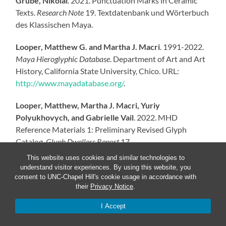
Grube, Nikolai
. 2021. Punctuation Marks in Ceramic
Texts.
Research Note
19. Textdatenbank und Wörterbuch
des Klassischen Maya.
Looper, Matthew G. and Martha J. Macri
. 1991-2022.
Maya Hieroglyphic Database
. Department of Art and Art
History, California State University, Chico. URL:
http://www.mayadatabase.org/
.
Looper, Matthew, Martha J. Macri, Yuriy
Polyukhovych, and Gabrielle Vail
. 2022. MHD
Reference Materials 1: Preliminary Revised Glyph
Catalog.
Glyph Dwellers Report
17.
http://glyphdwellers.com/pdf/R71.pdf
.
This website uses cookies and similar technologies to
understand visitor experiences. By using this website, you
MacLeod, Barbara
. 1990.
Deciphering the Primary
consent to UNC-Chapel Hill's cookie usage in accordance with
their
Privacy Notice
.
Standard Sequence
. Unpublished Ph.D. dissertation.
University of Texas at Austin.
I Accept
Macri, Martha J., and Matthew G. Looper
. 2003.
The