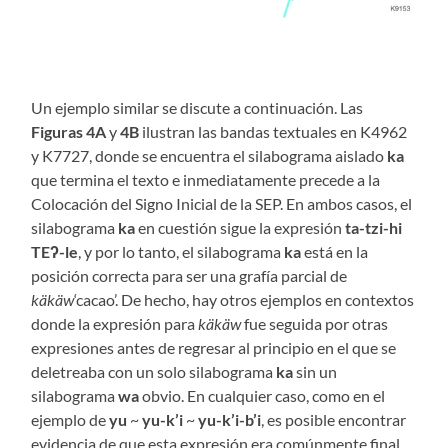
Un ejemplo similar se discute a continuación. Las
Figuras 4A
y
4B
ilustran las bandas textuales en K4962
y K7727, donde se encuentra el silabograma aislado
ka
que termina el texto e inmediatamente precede a la
Colocación del Signo Inicial de la SEP. En ambos casos, el
silabograma
ka
en cuestión sigue la expresión
ta-tzi-hi
TEʔ-le
, y por lo tanto, el silabograma
ka
está en la
posición correcta para ser una grafía parcial de
käkäw
‘cacao’. De hecho, hay otros ejemplos en contextos
donde la expresión para
käkäw
fue seguida por otras
expresiones antes de regresar al principio en el que se
deletreaba con un solo silabograma
ka
sin un
silabograma
wa
obvio. En cualquier caso, como en el
ejemplo de
yu
~
yu-k’i
~
yu-k’i-b’i
, es posible encontrar
evidencia de que esta expresión era comúnmente final