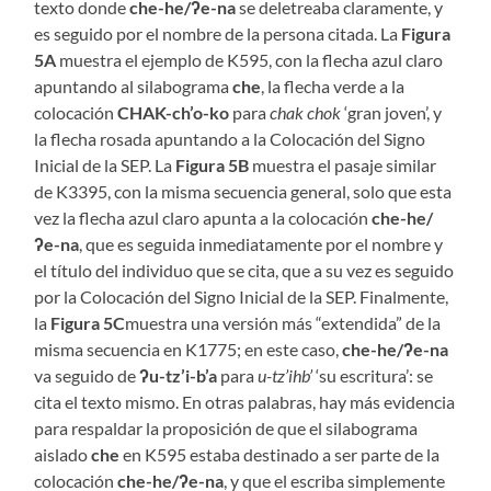
texto donde
che-he/ʔe-na
se deletreaba claramente, y
es seguido por el nombre de la persona citada. La
Figura
5A
muestra el ejemplo de K595, con la flecha azul claro
apuntando al silabograma
che
, la flecha verde a la
colocación
CHAK-ch’o-ko
para
chak chok
‘gran joven’, y
la flecha rosada apuntando a la Colocación del Signo
Inicial de la SEP. La
Figura 5B
muestra el pasaje similar
de K3395, con la misma secuencia general, solo que esta
vez la flecha azul claro apunta a la colocación
che-he/
ʔe-na
, que es seguida inmediatamente por el nombre y
el título del individuo que se cita, que a su vez es seguido
por la Colocación del Signo Inicial de la SEP. Finalmente,
la
Figura 5C
muestra una versión más “extendida” de la
misma secuencia en K1775; en este caso,
che-he/ʔe-na
va seguido de
ʔu-tz’i-b’a
para
u-tz’ihb’
‘su escritura’: se
cita el texto mismo. En otras palabras, hay más evidencia
para respaldar la proposición de que el silabograma
aislado
che
en K595 estaba destinado a ser parte de la
colocación
che-he/ʔe-na
, y que el escriba simplemente