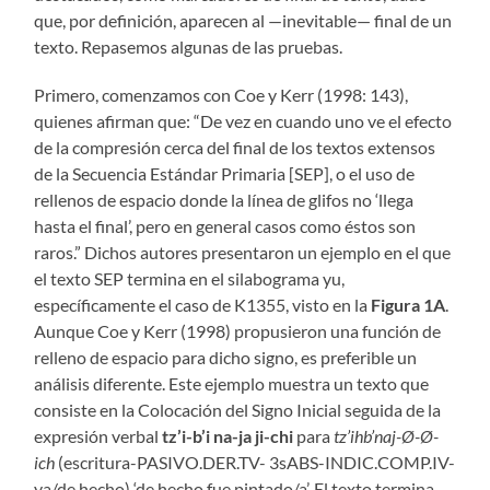
que, por definición, aparecen al —inevitable— final de un
texto. Repasemos algunas de las pruebas.
Primero, comenzamos con Coe y Kerr (1998: 143),
quienes afirman que: “De vez en cuando uno ve el efecto
de la compresión cerca del final de los textos extensos
de la Secuencia Estándar Primaria [SEP], o el uso de
rellenos de espacio donde la línea de glifos no ‘llega
hasta el final’, pero en general casos como éstos son
raros.” Dichos autores presentaron un ejemplo en el que
el texto SEP termina en el silabograma yu,
específicamente el caso de K1355, visto en la
Figura 1A
.
Aunque Coe y Kerr (1998) propusieron una función de
relleno de espacio para dicho signo, es preferible un
análisis diferente. Este ejemplo muestra un texto que
consiste en la Colocación del Signo Inicial seguida de la
expresión verbal
tz’i-b’i na-ja ji-chi
para
tz’ihb’naj-Ø-Ø-
ich
(escritura-PASIVO.DER.TV- 3sABS-INDIC.COMP.IV-
ya/de.hecho) ‘de hecho fue pintado/a’. El texto termina