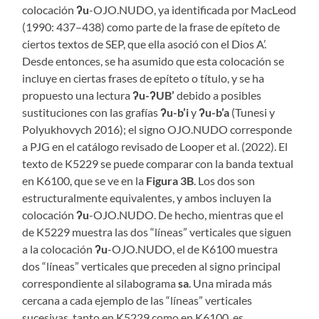
colocación
ʔu
-OJO.NUDO, ya identificada por MacLeod
(1990: 437–438) como parte de la frase de epíteto de
ciertos textos de SEP, que ella asoció con el Dios A’.
Desde entonces, se ha asumido que esta colocación se
incluye en ciertas frases de epíteto o título, y se ha
propuesto una lectura
ʔu-ʔUB’
debido a posibles
sustituciones con las grafías
ʔu-b’i
y
ʔu-b’a
(Tunesi y
Polyukhovych 2016); el signo OJO.NUDO corresponde
a PJG en el catálogo revisado de Looper et al. (2022). El
texto de K5229 se puede comparar con la banda textual
en K6100, que se ve en la
Figura 3B
. Los dos son
estructuralmente equivalentes, y ambos incluyen la
colocación
ʔu
-OJO.NUDO. De hecho, mientras que el
de K5229 muestra las dos “líneas” verticales que siguen
a la colocación
ʔu
-OJO.NUDO, el de K6100 muestra
dos “líneas” verticales que preceden al signo principal
correspondiente al silabograma
sa
. Una mirada más
cercana a cada ejemplo de las “líneas” verticales
sucesivas, tanto en K5229 como en K6100, es