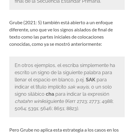
final de la Secuencia Estándar Primaria.
Grube (2021: 5) también está abierto a un enfoque
diferente, uno que ve los signos aislados de final de
texto como las partes iniciales de colocaciones
conocidas, como ya se mostró anteriormente:
En otros ejemplos, el escriba simplemente ha
escrito un signo de la siguiente palabra para
llenar el espacio en blanco, p.ej.
SAK
para
indicar el título implícito
sak wayis
, o un solo
signo silábico
cha
para indicar la expresión
chatahn winik
siguiente (Kerr 2723; 2773; 4988;
5064; 5391; 5646; 8651; 8823).
Pero Grube no aplica esta estrategia a los casos en los