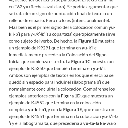
en T62
yu
(flechas azul claro). Se podría argumentar que
se trata de un signo de puntuación final de texto o un
relleno de espacio. Pero no lo es (intencionalmente).
Más bien es el primer signo de la colocación común
yu-
k’i-b’i
para
y-uk’-ib’
‘su copa/taza’, que típicamente sirve
como sujeto del verbo. De hecho, la
Figura 1B
muestra
un ejemplo de K9291 que termina en
yu-k’i
e
inmediatamente precede a la Colocación del Signo
Inicial que comienza el texto. La
Figura 1C
muestra un
ejemplo de K5350 que también termina en
yu-k’i
.
Ambos son ejemplos de textos en los que el escriba se
quedó sin espacio para incluir el silabograma
b’i
que
normalmente concluiría la colocación. Compárense los
ejemplos anteriores con la
Figura 1D
, que muestra un
ejemplo de K4552 que termina en la colocación
completa
yu-k’i-b’i
, y con la
Figura 1E
, que muestra un
ejemplo de K4551 que termina en la colocación
yu-k’i-b
‘i
y el silabograma
ta
, que precedería a
yu-ta-la ka-wa
o