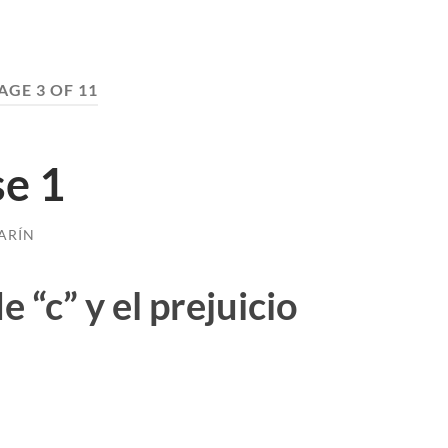
AGE 3 OF 11
se 1
ARÍN
 “c” y el prejuicio