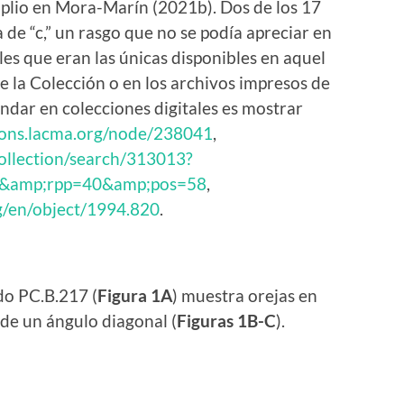
plio en Mora-Marín (2021b). Dos de los 17
de “c,” un rasgo que no se podía apreciar en
es que eran las únicas disponibles en aquel
e la Colección o en los archivos impresos de
ándar en colecciones digitales es mostrar
tions.lacma.org/node/238041
,
ollection/search/313013?
40&amp;rpp=40&amp;pos=58
,
/en/object/1994.820
.
do PC.B.217 (
Figura 1A
) muestra orejas en
de un ángulo diagonal (
Figuras 1B-C
).